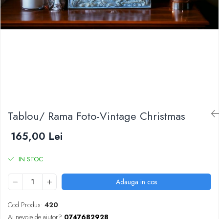
Tablou/ Rama Foto-Vintage Christmas
165,00 Lei
IN STOC
Adauga in cos
Cod Produs:
420
Ai nevoie de ajutor?
0747682928