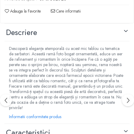
Adauga la Favorite
Cere informatii
Descriere
Descoperă eleganța atemporală cu acest mic tablou cu tematica
de sarbatori. Această ramă foto bogat ornamentată, aduce un aer
de rafinament și romantism în orice încăpere. Fie că o agăți pe
perete sau o sprijini pe birou, noptieră sau șemineu, rama noastră
se va integra perfect în decorul tău. Sculpturi detaliate și
ornamente elaborate care evocă farmecul epocii victoriene. Poate
fi utilizată atât ca tablou romantic, cât și ca rama pt.fotografia ta.
Fiecare ramă este decorată manual, garantându-ți un produs unic.
Transformă-ți spațiul cu această piesă de artă decorativă, perfectă
pentru a adăuga un strop de eleganță și romantism în casa ta. Nu
rata ocazia de a deține o ramă foto unică, ce va atrage toate
privirile!
Informatii conformitate produs
Caracteristici