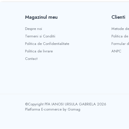
Crăciun Vintage – Globuri și
Decorațiuni Handmade cu Suflet și
Magazinul meu
Clienti
Patina Timpului
Cutii și Casete Bijuterii Handmade –
Eleganță Unicat pentru Comori Personale
Despre noi
Metode de
Corpuri de Iluminat și Lămpi Handmade
Termeni si Conditii
Politica de
– Lumină cu Stil și Poveste
Politica de Confidentialitate
Formular d
Nunta si botez
Politica de livrare
ANPC
Contact
©Copyright PFA IANOSI URSULA GABRIELA 2026
Platforma E-commerce by Gomag