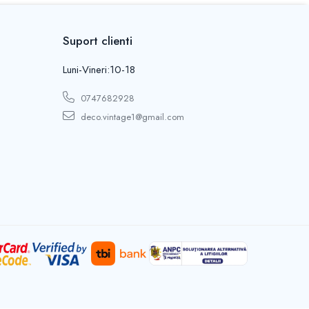
Suport clienti
Luni-Vineri:10-18
0747682928
deco.vintage1@gmail.com