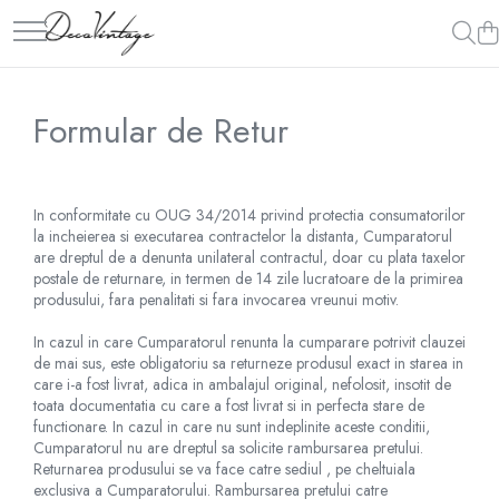
Formular de Retur
In conformitate cu OUG 34/2014 privind protectia consumatorilor
la incheierea si executarea contractelor la distanta, Cumparatorul
are dreptul de a denunta unilateral contractul, doar cu plata taxelor
postale de returnare, in termen de 14 zile lucratoare de la primirea
produsului, fara penalitati si fara invocarea vreunui motiv.
In cazul in care Cumparatorul renunta la cumparare potrivit clauzei
de mai sus, este obligatoriu sa returneze produsul exact in starea in
care i-a fost livrat, adica in ambalajul original, nefolosit, insotit de
toata documentatia cu care a fost livrat si in perfecta stare de
functionare. In cazul in care nu sunt indeplinite aceste conditii,
Cumparatorul nu are dreptul sa solicite rambursarea pretului.
Returnarea produsului se va face catre sediul , pe cheltuiala
exclusiva a Cumparatorului. Rambursarea pretului catre