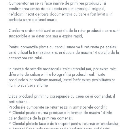
Cumparator nu se va face inainte de primirea produsului si
confirmarea emisa de ca acesta este in ambalajul original,
nefolosit, insotit de toata documentatia cu care a fost livrat si in
perfecta stare de functionare.
Conform ordonantei sunt exceptate de la retur produsele care sunt
susceptibile a se deteriora sau a expira rapid;
Pentru comenzile platite cu cardul suma va fi returnata pe acelasi
card utilizat la tranzactionare, in decurs de maxim 14 de zile de la
acceptarea returului.
In functie de setarile monitorului calculatorului tau, pot exista mici
diferente de culoare intre fotografii si produsul real. Toate
produsele sunt realizate manual, astfel încât exista posibilitatea sa
nu iti placa ceva anume.
Daca produsul primit nu corespunde cu ceea ce ai comandat, il
poti returna.
Produsele cumparate se returneaza in urmatoarele conditii:
* Clientul poate returna produsele in termen de maxim 14 zile
calendaristice de la primirea comenzii.
* Clientul plateste taxele de transport pentru returnarea produsului.