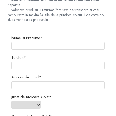
* Atentie! Produsele returnate sa fie nedeteriorate, nefolosite,
nepatate.
* Valoarea produsului returnat (fara taxa de transport) iti va fi
rambursata in maxim 14 zile de la primirea coletului de catre noi,
dupa verificarea produsului.
Nume si Prenume*
Telefon*
Adresa de Email*
Judet de Ridicare Colet*