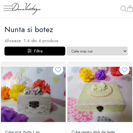
Nunta si botez
Afiseaza:
1-
4
din
4
produse
Filtre
Cutie mot /turta 1 an
Cutie pentru dinti de lapte