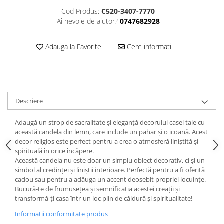
Cod Produs:
C520-3407-7770
Ai nevoie de ajutor?
0747682928
Adauga la Favorite
Cere informatii
Descriere
Adaugă un strop de sacralitate și eleganță decorului casei tale cu
această candela din lemn, care include un pahar și o icoană. Acest
decor religios este perfect pentru a crea o atmosferă liniștită și
spirituală în orice încăpere.
Această candela nu este doar un simplu obiect decorativ, ci și un
simbol al credinței și liniștii interioare. Perfectă pentru a fi oferită
cadou sau pentru a adăuga un accent deosebit propriei locuințe.
Bucură-te de frumusețea și semnificația acestei creații și
transformă-ți casa într-un loc plin de căldură și spiritualitate!
Informatii conformitate produs