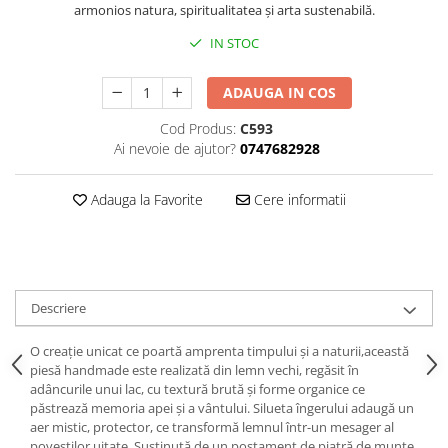
armonios natura, spiritualitatea și arta sustenabilă.
IN STOC
ADAUGA IN COS
Cod Produs:
C593
Ai nevoie de ajutor?
0747682928
Adauga la Favorite
Cere informatii
Descriere
O creație unicat ce poartă amprenta timpului și a naturii,această
piesă handmade este realizată din lemn vechi, regăsit în
adâncurile unui lac, cu textură brută și forme organice ce
păstrează memoria apei și a vântului. Silueta îngerului adaugă un
aer mistic, protector, ce transformă lemnul într-un mesager al
poveștilor uitate. Susținută de un postament de piatră de munte,