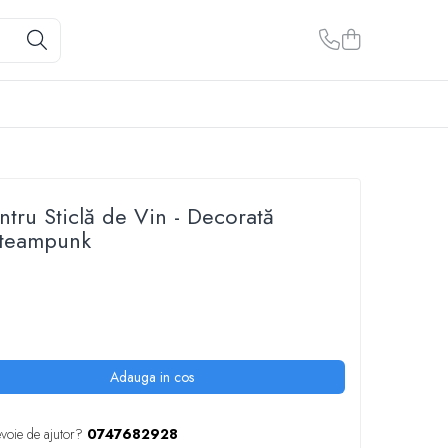
ntru Sticlă de Vin - Decorată
 Steampunk
Adauga in cos
evoie de ajutor?
0747682928