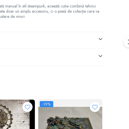
rată manual în stil steampunk, această cutie combină tehnici
 este doar un simplu accesoriu, ci o piesă de colecție care va
stare de vinuri.
-19%
-24%