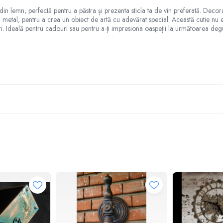
din lemn, perfectă pentru a păstra și prezenta sticla ta de vin preferată. Deco
și metal, pentru a crea un obiect de artă cu adevărat special. Această cutie nu
uri. Ideală pentru cadouri sau pentru a-ți impresiona oaspeții la următoarea degu