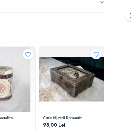
metalica
Cutie bijuterii Romantic
Caseta Mist
98,00 Lei
129,00 