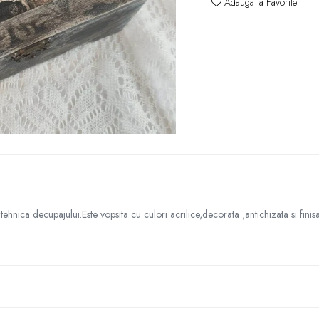
Adauga la Favorite
e
k
 tehnica decupajului.Este vopsita cu culori acrilice,decorata ,antichizata si fin