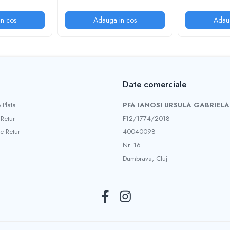
n cos
Adauga in cos
Adau
Date comerciale
 Plata
PFA IANOSI URSULA GABRIELA
 Retur
F12/1774/2018
e Retur
40040098
Nr. 16
Dumbrava, Cluj