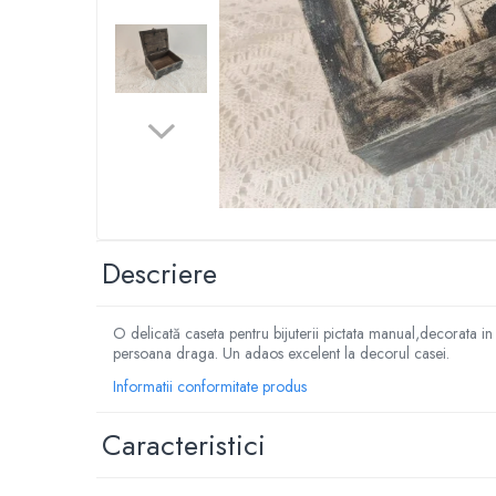
Crăciun Vintage – Globuri și
Decorațiuni Handmade cu Suflet și
Patina Timpului
Cutii și Casete Bijuterii Handmade –
Eleganță Unicat pentru Comori Personale
Corpuri de Iluminat și Lămpi Handmade
– Lumină cu Stil și Poveste
Nunta si botez
Distribui
pe
Descriere
Faceboo
O delicată caseta pentru bijuterii pictata manual,decorata in
persoana draga. Un adaos excelent la decorul casei.
Informatii conformitate produs
Caracteristici