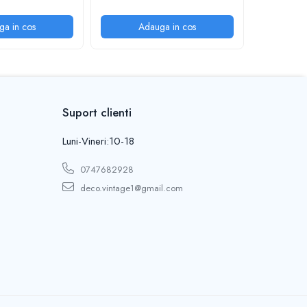
ga in cos
Adauga in cos
A
Suport clienti
Luni-Vineri:10-18
0747682928
deco.vintage1@gmail.com