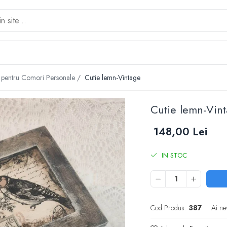
at pentru Comori Personale /
Cutie lemn-Vintage
Cutie lemn-Vin
148,00 Lei
IN STOC
Cod Produs:
387
Ai ne