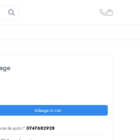
tage
Adauga in cos
voie de ajutor?
0747682928