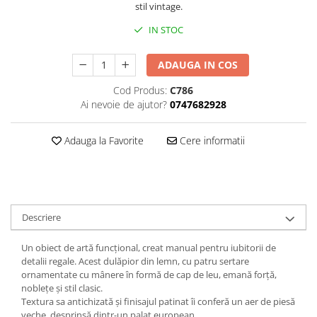
stil vintage.
IN STOC
ADAUGA IN COS
Cod Produs:
C786
Ai nevoie de ajutor?
0747682928
Adauga la Favorite
Cere informatii
Descriere
Un obiect de artă funcțional, creat manual pentru iubitorii de
detalii regale. Acest dulăpior din lemn, cu patru sertare
ornamentate cu mânere în formă de cap de leu, emană forță,
noblețe și stil clasic.
Textura sa antichizată și finisajul patinat îi conferă un aer de piesă
veche, desprinsă dintr-un palat european.