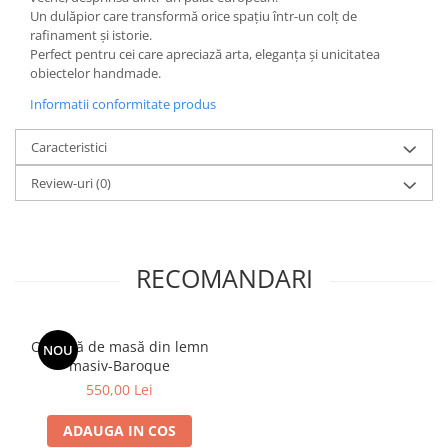
Un dulăpior care transformă orice spațiu într-un colț de
rafinament și istorie.
Perfect pentru cei care apreciază arta, eleganța și unicitatea
obiectelor handmade.
Informatii conformitate produs
Caracteristici
Review-uri
(0)
RECOMANDARI
Oglindă de masă din lemn
NOU
masiv-Baroque
550,00 Lei
ADAUGA IN COS