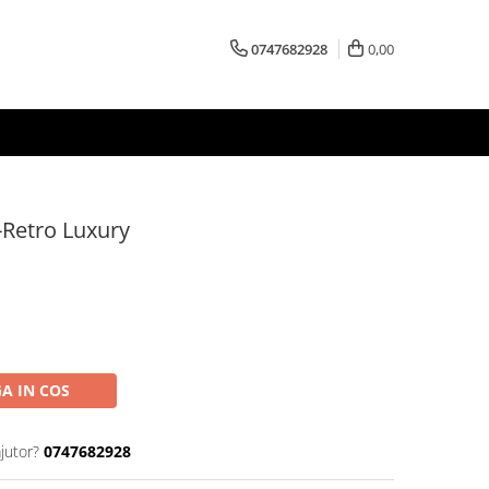
0747682928
0,00
i-Retro Luxury
A IN COS
jutor?
0747682928