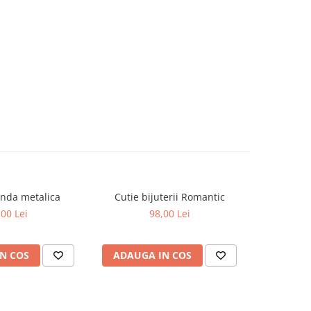
unda metalica
Cutie bijuterii Romantic
Caseta 
,00 Lei
98,00 Lei
N COS
ADAUGA IN COS
ADAUG