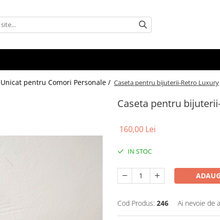
ă Unicat pentru Comori Personale /
Caseta pentru bijuterii-Retro Luxury
Caseta pentru bijuteri
160,00 Lei
IN STOC
ADAUG
Cod Produs:
246
Ai nevoie de a