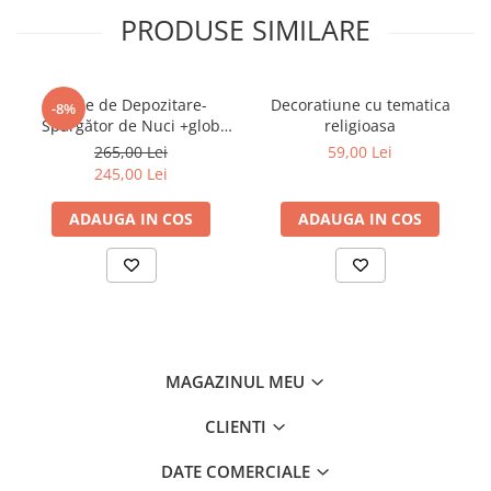
PRODUSE SIMILARE
Cutie de Depozitare-
Decoratiune cu tematica
-8%
Spargător de Nuci +glob
religioasa
inima
265,00 Lei
59,00 Lei
245,00 Lei
ADAUGA IN COS
ADAUGA IN COS
MAGAZINUL MEU
CLIENTI
DATE COMERCIALE