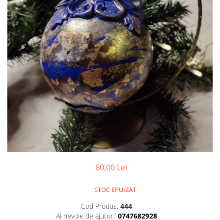
60,00 Lei
STOC EPUIZAT
Cod Produs:
444
Ai nevoie de ajutor?
0747682928