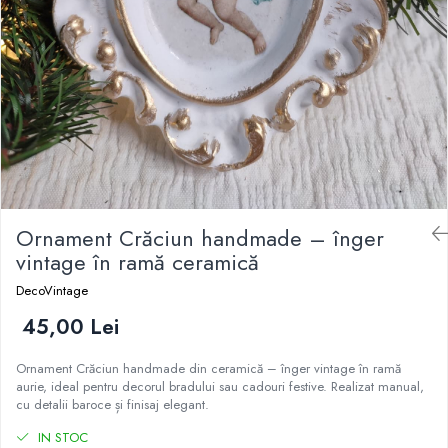
Ornament Crăciun handmade – înger
vintage în ramă ceramică
DecoVintage
45,00 Lei
Ornament Crăciun handmade din ceramică – înger vintage în ramă
aurie, ideal pentru decorul bradului sau cadouri festive. Realizat manual,
cu detalii baroce și finisaj elegant.
IN STOC