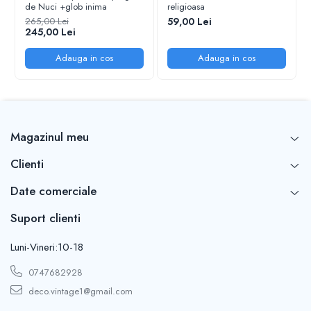
de Nuci +glob inima
religioasa
265,00 Lei
59,00 Lei
245,00 Lei
Adauga in cos
Adauga in cos
Magazinul meu
Clienti
Date comerciale
Suport clienti
Luni-Vineri:10-18
0747682928
deco.vintage1@gmail.com