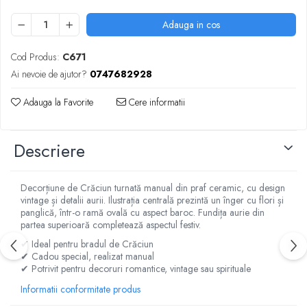
Adauga in cos
Cod Produs:
C671
Ai nevoie de ajutor?
0747682928
Adauga la Favorite
Cere informatii
Descriere
Decorțiune de Crăciun turnată manual din praf ceramic, cu design
vintage și detalii aurii. Ilustrația centrală prezintă un înger cu flori și
panglică, într-o ramă ovală cu aspect baroc. Fundița aurie din
partea superioară completează aspectul festiv.
✔ Ideal pentru bradul de Crăciun
✔ Cadou special, realizat manual
✔ Potrivit pentru decoruri romantice, vintage sau spirituale
Informatii conformitate produs