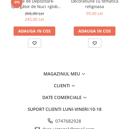
Cutie de Depozitare-
Decoratiune cu tematica
-8%
Spargător de Nuci +glob
religioasa
inima
265,00 Lei
59,00 Lei
245,00 Lei
ADAUGA IN COS
ADAUGA IN COS
MAGAZINUL MEU
CLIENTI
DATE COMERCIALE
SUPORT CLIENTI
LUNI-VINERI:10-18
0747682928