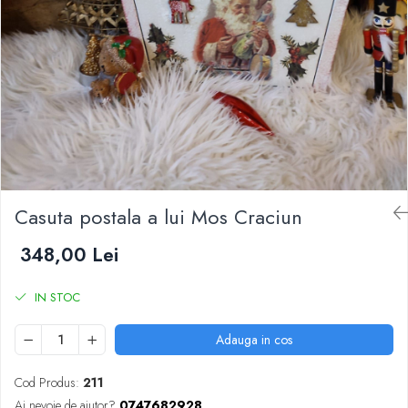
Casuta postala a lui Mos Craciun
348,00 Lei
IN STOC
Adauga in cos
Cod Produs:
211
Ai nevoie de ajutor?
0747682928