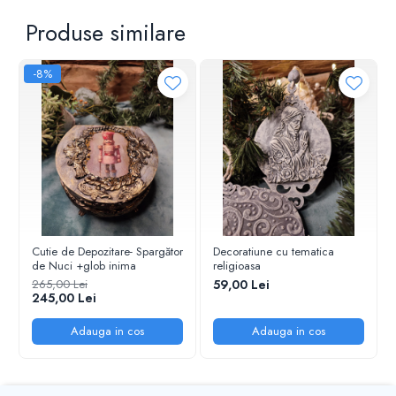
Produse similare
-8%
Cutie de Depozitare- Spargător
Decoratiune cu tematica
de Nuci +glob inima
religioasa
265,00 Lei
59,00 Lei
245,00 Lei
Adauga in cos
Adauga in cos