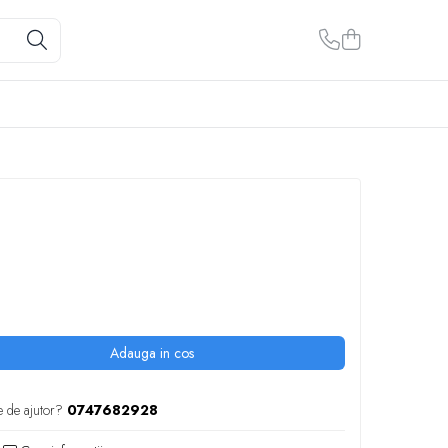
Adauga in cos
e de ajutor?
0747682928