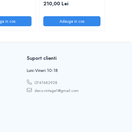
210,00 Lei
120,00 
ga in cos
Adauga in cos
A
Suport clienti
Luni-Vineri:10-18
0747682928
deco.vintage1@gmail.com