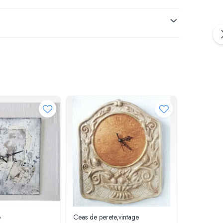
e
Ceas de perete,vintage
Ceas de pe