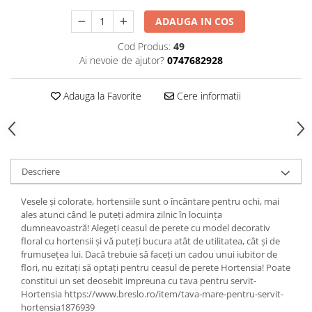
ADAUGA IN COS
Cod Produs:
49
Ai nevoie de ajutor?
0747682928
Adauga la Favorite
Cere informatii
Descriere
Vesele și colorate, hortensiile sunt o încântare pentru ochi, mai
ales atunci când le puteți admira zilnic în locuința
dumneavoastră! Alegeți ceasul de perete cu model decorativ
floral cu hortensii și vă puteți bucura atât de utilitatea, cât și de
frumusețea lui. Dacă trebuie să faceți un cadou unui iubitor de
flori, nu ezitați să optați pentru ceasul de perete Hortensia! Poate
constitui un set deosebit impreuna cu tava pentru servit-
Hortensia https://www.breslo.ro/item/tava-mare-pentru-servit-
hortensia1876939